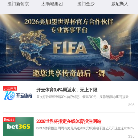
N78内开内倒系统窗