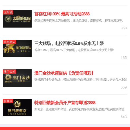
N78双内开系统窗

155系列重型提升推拉门
108平推窗
D9被动降噪窗
U8-78内开系统窗