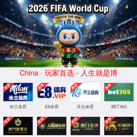
ENC电竞世界杯(有限公司)官方网址-2026 Esports World Cup
G70高性能内开系统窗