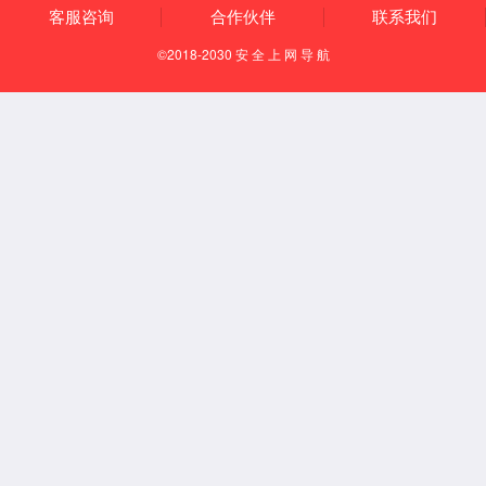
ENC电竞世界杯官方网址系统门窗两大创新*产品
U8防晒窗：重塑阳光与生活的平衡
01
*防晒：全系标配4SG玻璃，采用LOW-E镀膜+多层隔
达90%，夏季室内降温5-7℃，降低空调能耗30%。