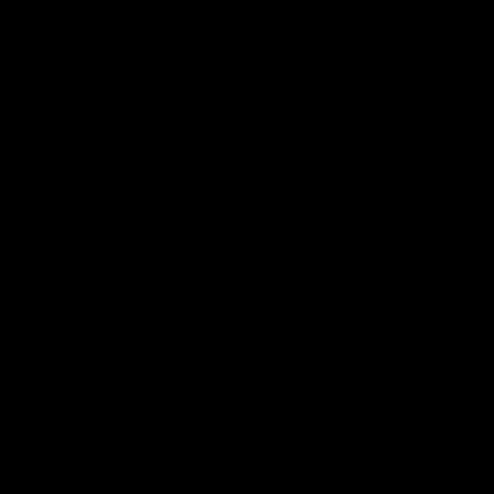
U8-116双内开系统窗