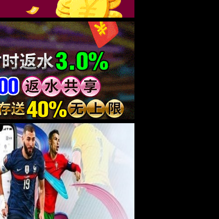
D9被动降噪窗