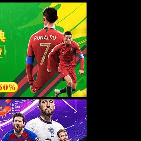
全国免费咨询热线
400-8090-8
联系我们