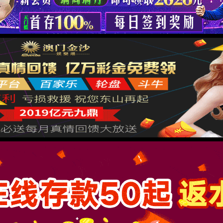
窗
GL8漂移窗
N系列
108平推窗
G系列