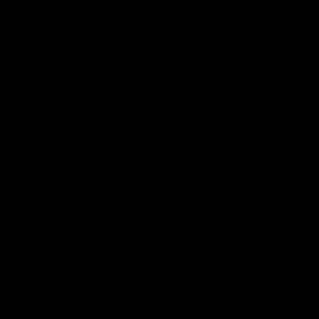
G70高性能内开系统窗