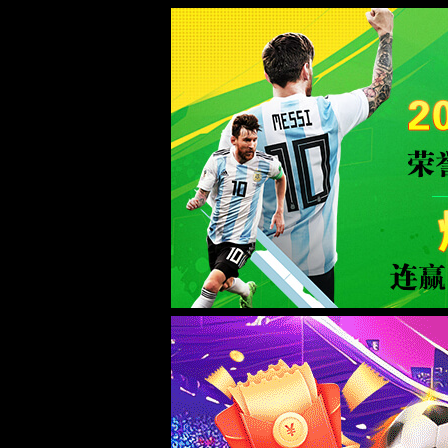
ENC电竞世界杯(有限公司)官方网址-2026 Esports World Cup