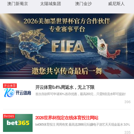
详细错误信息:
IIS Web Core
:80/TermsOfUse/index.aspx
模块
请求的
URL
MapRequestHan
通知
dler
C:\sites\udimc\TermsOfUse\index.as
物理路
px
径
StaticFile
处理程
序
登录方
匿名
法
0x80070002
错误代
码
登录用
匿名
户
详细信息:
此错误表明文件或目录在服务器上不存在。请创建文件或目录并重新尝试请
求。
查看详细信息 »
XML 地图