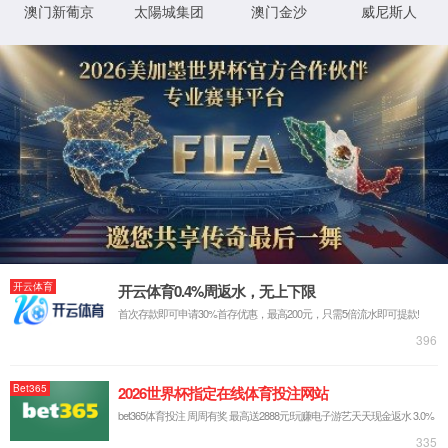
详细错误信息:
IIS Web Core
:80/en/HanTengLives/index.aspx
模块
请求的
URL
MapRequestHan
通知
dler
C:\sites\udimc\en\HanTengLives\inde
物理路
x.aspx
径
StaticFile
处理程
序
登录方
匿名
法
0x80070002
错误代
码
登录用
匿名
户
详细信息:
此错误表明文件或目录在服务器上不存在。请创建文件或目录并重新尝试请
求。
查看详细信息 »
XML 地图